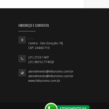
ENDEREÇO E CONTATOS
- - -
Centro - São Gonçalo / RJ
CEP: 24440-710
(21) 2723-1407
(21) 98152-7740
atendimento@lnlturismo.com.br
atendimento@lnlturismo.com.br
www.lnlturismo.com.br