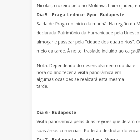
Nicolas, cruzeiro pelo rio Moldava, bairro judeu, etc
Dia 5 - Praga-Lednice-Gyor- Budapeste.
Saída de Praga no início da manhã. Na região da M
declarada Patrimônio da Humanidade pela Unesco.
almoçar e passear pela "cidade dos quatro rios". 
meio da tarde. À noite,
traslado incluído ao calçad
Nota:
Dependendo do desenvolvimento do dia e
hora do anoitecer a visita panorâmica em
algumas ocasioes se realizará esta mesma
tarde.
Dia 6 - Budapeste
Visita panorâmica
pelas duas regiões que deram or
suas áreas comerciais. Poderão desfrutar do encan
Dia 7 - Budapeste- Bratislava- Viena.