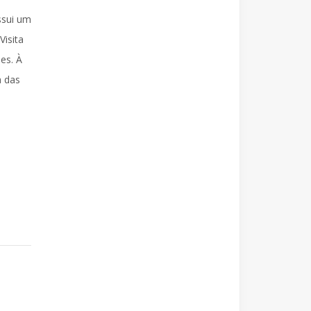
ssui um
Visita
es. À
a das
e