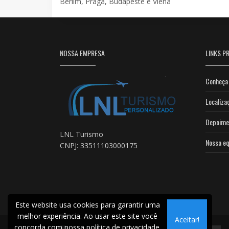
Berlim, Praga, Budapeste e Viena
NOSSA EMPRESA
LINKS PR
Conheça 
Localiza
Depoime
LNL Turismo
Nossa eq
CNPJ: 33511103000175
Este website usa cookies para garantir uma
melhor experiência. Ao usar este site você
Aceitar!
concorda com nossa
política de privacidade.