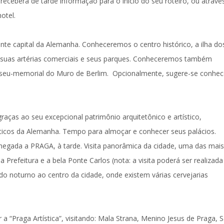
 receberá de tarde informação para o inicio do seu roteiro, ou atravé
otel.
jante capital da Alemanha. Conheceremos o centro histórico, a ilha do
 suas artérias comerciais e seus parques. Conheceremos também
seu-memorial do Muro de Berlim.
Opcionalmente, sugere-se conhec
graças ao seu excepcional patrimônio arquitetônico e artístico,
sticos da Alemanha. Tempo para almoçar e conhecer seus palácios.
Chegada a
PRAGA
, à tarde.
Visita panorâmica da cidade
, uma das mais
 Prefeitura e a bela Ponte Carlos (
nota
: a visita poderá ser realizad
ado noturno ao centro da cidade
, onde existem várias cervejarias
 a “Praga Artística”, visitando: Mala Strana, Menino Jesus de Praga, 