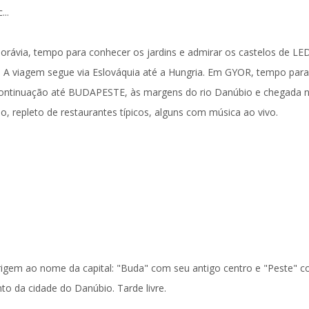
...
orávia, tempo para conhecer os jardins e admirar os castelos de
LE
 A viagem segue via Eslováquia até a
Hungria
. Em
GYOR
, tempo para
Continuação até
BUDAPESTE
, às margens do rio Danúbio e chegada 
ão
, repleto de restaurantes típicos, alguns com música ao vivo.
igem ao nome da capital: "Buda" com seu antigo centro e "Peste" 
to da cidade do Danúbio. Tarde livre.