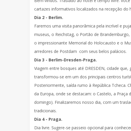
Bem-vindos.
Traslado ao hotel
e tempo livre. Você
cartazes informativos localizados na recepção do h
Dia 2 - Berlim.
Faremos uma
visita panorâmica
pela incrível e pu
museus, o Reichstag, o Portão de Brandemburgo,
o
impressionante Memorial do Holocausto e o Mu
arredores de Postdam com seus belos palácios.
Dia 3 - Berlim-Dresden-Praga.
Viagem entre bosques até
DRESDEN
, cidade que, 
transformou-se em um dos principais centros turí
Posteriormente, saída rumo à
República Tcheca
. 
da Europa, onde se destacam: o Castelo, a Praça da
domingo). Finalizaremos nosso dia, com um
trasl
tradicionais.
Dia 4 - Praga.
Dia livre. Sugere-se passeio opcional para conhecer