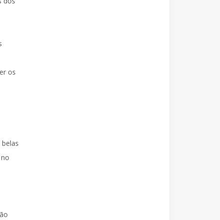
s dos
s
er os
 belas
a no
São